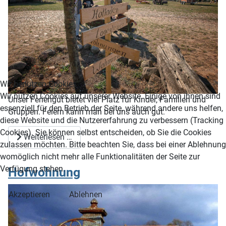
Wir benutzen Cookies
Wir nutzen Cookies auf unserer Website. Einige von ihnen sind
Unser Feriengut bietet viel Platz für Kinder, Familien und
essenziell für den Betrieb der Seite, während andere uns helfen,
Gruppen. Feiern kann man bei uns auch gut.
diese Website und die Nutzererfahrung zu verbessern (Tracking
Cookies). Sie können selbst entscheiden, ob Sie die Cookies
Weiterlesen …
zulassen möchten. Bitte beachten Sie, dass bei einer Ablehnung
womöglich nicht mehr alle Funktionalitäten der Seite zur
Verfügung stehen.
Hofwohnung
Akzeptieren
Ablehnen